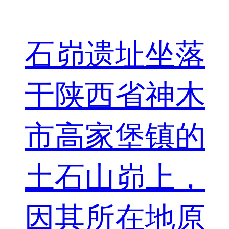
石峁遗址坐落
于陕西省神木
市高家堡镇的
土石山峁上，
因其所在地原