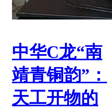
中华C龙“南
靖青铜韵”：
天工开物的