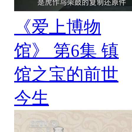
《爱上博物
馆》 第6集 镇
馆之宝的前世
今生