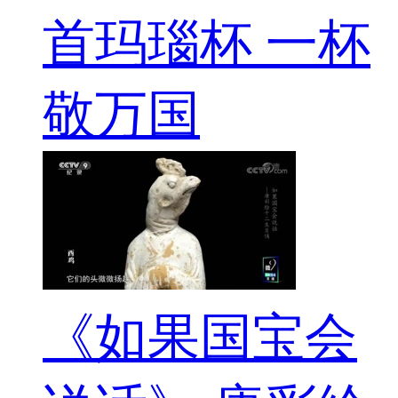
首玛瑙杯 一杯
敬万国
《如果国宝会