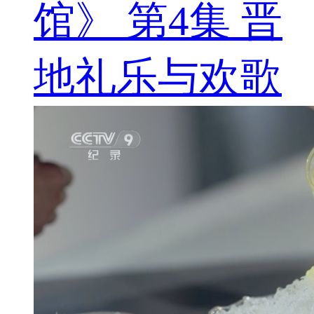
馆》 第4集 晋
地礼乐与欢歌