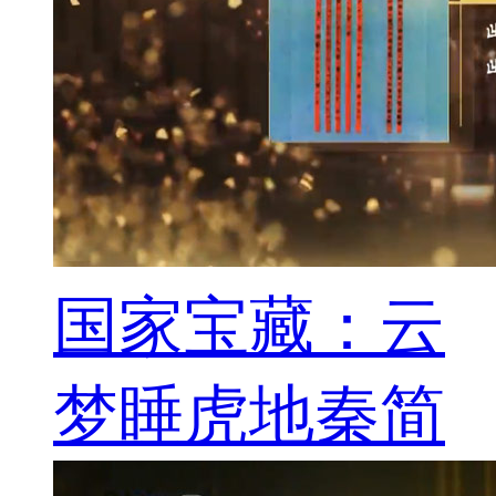
国家宝藏：云
梦睡虎地秦简