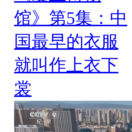
馆》第5集：中
国最早的衣服
就叫作上衣下
裳