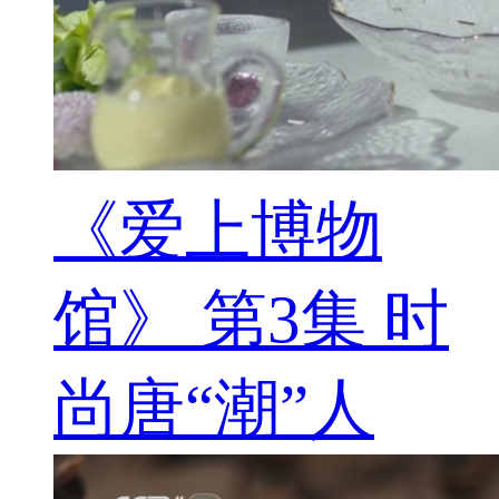
《爱上博物
馆》 第3集 时
尚唐“潮”人