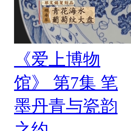
《爱上博物
馆》 第7集 笔
墨丹青与瓷韵
之约