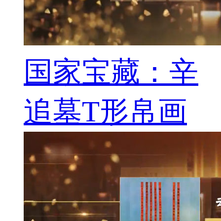
国家宝藏：辛
追墓T形帛画