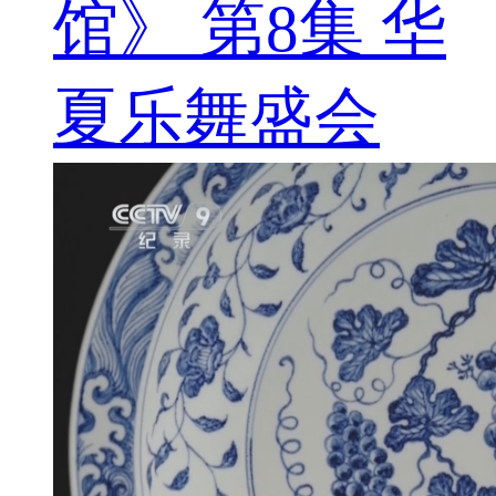
馆》 第8集 华
夏乐舞盛会