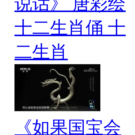
说话》 唐彩绘
十二生肖俑 十
二生肖
《如果国宝会