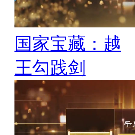
国家宝藏：越
王勾践剑