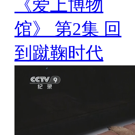
《爱上博物
馆》 第2集 回
到蹴鞠时代