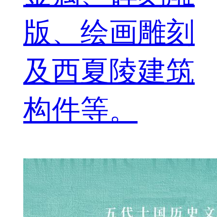
版、绘画雕刻
及西夏陵建筑
构件等。